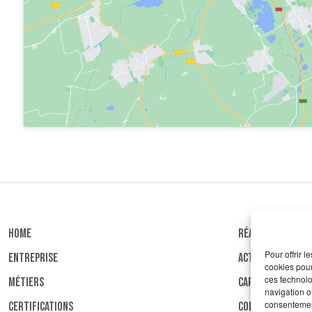
HOME
RÉALISATIONS
Pour offrir 
ENTREPRISE
ACTUALITÉ
cookies pour
ces technolo
MÉTIERS
CARRIÈRES
navigation ou
consentement
CERTIFICATIONS
CONTACT